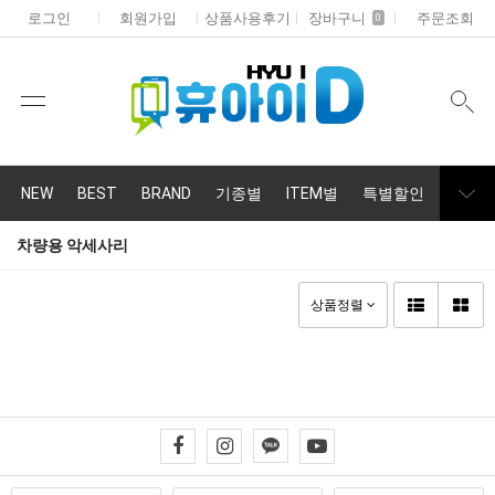
로그인
회원가입
상품사용후기
장바구니
주문조회
0
NEW
BEST
BRAND
기종별
ITEM별
특별할인
휴대폰
차량용 악세사리
상품정렬