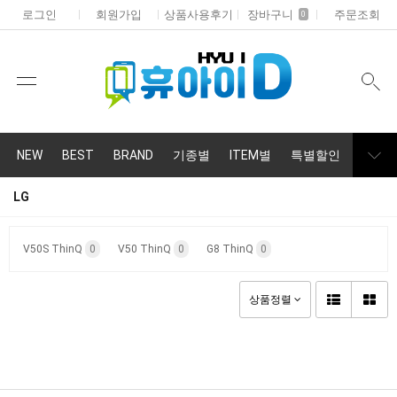
로그인
회원가입
상품사용후기
장바구니
주문조회
0
NEW
BEST
BRAND
기종별
ITEM별
특별할인
휴대폰
LG
V50S ThinQ
0
V50 ThinQ
0
G8 ThinQ
0
상품정렬