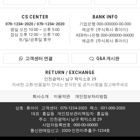
CS CENTER
BANK INFO
070-1234-2020 / 070-1234-2020
기업은행 000-000000-00-000
평일 오전 10:00 ~ 오후 5:00
예금주: (주식회사 휴아이)
점심 오후 12:00 ~ 오후 1:00
KEB하나은행 000-000000-00000
토/일/공휴일 휴무
예금주: (주식회사 휴아이)
고객센터 연결
Q&A 게시판
RETURN / EXCHANGE
인천광역시 남구 학익소로 29
자세한 교환·반품절차 안내는 문의란 및 공지사항을 참고해주세요
회사소개
이용약관
개인정보처리방침
상호 : 휴아이
고객센터 : 070-1234-2020
팩스 : 031-000-2020
대표 : 홍길동
개인정보관리책임자 : 홍길동
주소 : 인천광역시 남구 학익소로 29
사업자등록번호 : 000-00-00000
통신판매업신고 :
2020-인천미추홀구-1234호