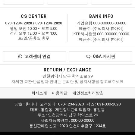
CS CENTER
BANK INFO
070-1234-2020 / 070-1234-2020
기업은행 000-000000-00-000
평일 오전 10:00 ~ 오후 5:00
예금주: (주식회사 휴아이)
점심 오후 12:00 ~ 오후 1:00
KEB하나은행 000-000000-00000
토/일/공휴일 휴무
예금주: (주식회사 휴아이)
고객센터 연결
Q&A 게시판
RETURN / EXCHANGE
인천광역시 남구 학익소로 29
자세한 교환·반품절차 안내는 문의란 및 공지사항을 참고해주세요
회사소개
이용약관
개인정보처리방침
상호 : 휴아이
고객센터 : 070-1234-2020
팩스 : 031-000-2020
대표 : 홍길동
개인정보관리책임자 : 홍길동
주소 : 인천광역시 남구 학익소로 29
사업자등록번호 : 000-00-00000
통신판매업신고 :
2020-인천미추홀구-1234호