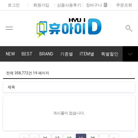
로그인
회원가입
상품사용후기
장바구니
주문조회
0
NEW
BEST
BRAND
기종별
ITEM별
특별할인
휴대폰
전체 358,772건
19 페이지
제목
게시물이 없습니다.