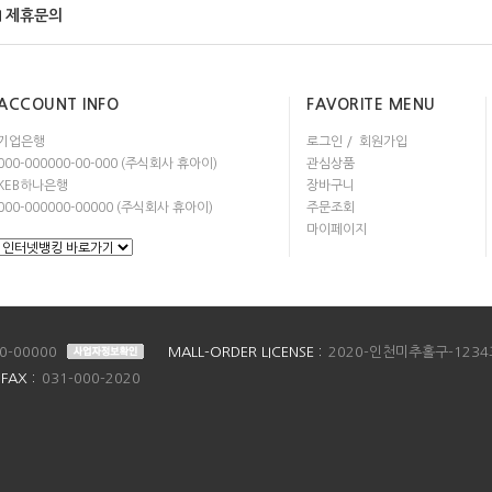
제휴문의
ACCOUNT INFO
FAVORITE MENU
기업은행
로그인
회원가입
000-000000-00-000 (주식회사 휴아이)
관심상품
KEB하나은행
장바구니
000-000000-00000 (주식회사 휴아이)
주문조회
마이페이지
0-00000
MALL-ORDER LICENSE :
2020-인천미추홀구-1234
FAX :
031-000-2020