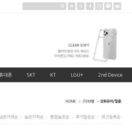
휴대폰
SKT
KT
LGU+
2nd Device
HOME
ITEM별
강화유리/필름
낮은가격순
높은가격순
평점높은순
후기많은순
최근등록순