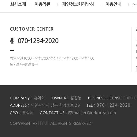
회사소개
이용약관
개인정보처리방침
이용안내
CUSTOMER CENTER
070-1234-2020
평일 오전 10:00 ~ 오후 5:00 / 점심시간 오후 12:00 ~ 오후 1:00
토 / 일 / 공휴일 휴무
COMPANY :
휴아이
OWNER :
홍길동
BUSINESS LICENSE :
000-0
ADDRESS :
인천광역시 남구 학익소로 29
TEL :
070-1234-2020
CPO :
홍길동
CONTACT US :
master@in-korea.com
COPYRIGHT ©
HYUI
ALL RIGHTS RESERVED.