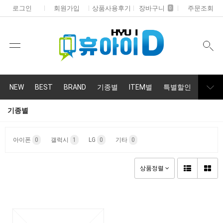
로그인
회원가입
상품사용후기
장바구니
주문조회
0
NEW
BEST
BRAND
기종별
ITEM별
특별할인
휴대폰
기종별
아이폰
0
갤럭시
1
LG
0
기타
0
상품정렬