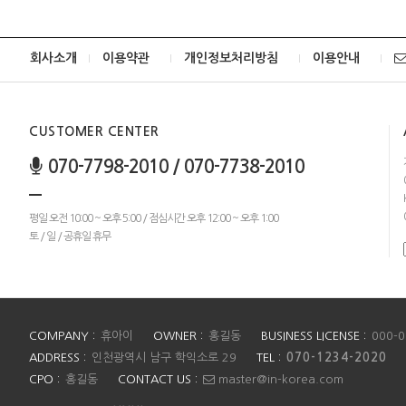
회사소개
이용약관
개인정보처리방침
이용안내
CUSTOMER CENTER
070-7798-2010 / 070-7738-2010
평일 오전 10:00 ~ 오후 5:00 / 점심시간 오후 12:00 ~ 오후 1:00
토 / 일 / 공휴일 휴무
COMPANY :
휴아이
OWNER :
홍길동
BUSINESS LICENSE :
000-0
ADDRESS :
인천광역시 남구 학익소로 29
TEL :
070-1234-2020
CPO :
홍길동
CONTACT US :
master@in-korea.com